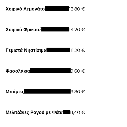
Χοιρινό Λεμονάτο
13,80 €
Χοιρινό Φρικασέ
14,20 €
Γεμιστά Νηστίσιμα
11,20 €
Φασολάκια
9,60 €
Μπάμιες
9,80 €
Μελιτζάνες Ραγού με Φέτα
11,40 €